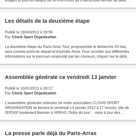
images et plus en détails sur le Point Infos du 6 décembre dernier au Beffroi
d'Arras. Le reportage est le début d'un...
Les détails de la deuxième étape
Publié le 19/04/2012 à 19:56
Par
Clovis Sport Organisation
La deuxième étape du Paris-Arras Tour, programmée le dimanche 20 mai,
aura comme point de départ et d'arrivée Arras. Pour accéder aux différentes
informations sur le parcours emprunté par les coureurs, cliquez sur le détail
souhaité. - Itinéraire-horaires...
Assemblée générale ce vendredi 13 janvier
Publié le 10/01/2012 à 20:17
Par
Clovis Sport Organisation
L'assemblée générale ordinaire de notre association CLOVIS SPORT
ORGANISATION se tiendra le vendredi 13 janvier 2012 à 17 heures, site de
l'EPDEF boulevard Besnier à ARRAS. Ordre du jour : - mise à jour des
statuts de l'association : changement d'adresse...
La presse parle déjà du Paris-Arras