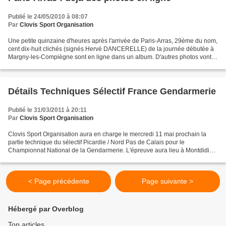
Publié le 24/05/2010 à 08:07
Par
Clovis Sport Organisation
Une petite quinzaine d'heures après l'arrivée de Paris-Arras, 29ème du nom,
cent dix-huit clichés (signés Hervé DANCERELLE) de la journée débutée à
Margny-les-Compiègne sont en ligne dans un album. D'autres photos vont
suivre durant cette semaine avec...
Détails Techniques Sélectif France Gendarmerie
Publié le 31/03/2011 à 20:11
Par
Clovis Sport Organisation
Clovis Sport Organisation aura en charge le mercredi 11 mai prochain la
partie technique du sélectif Picardie / Nord Pas de Calais pour le
Championnat National de la Gendarmerie. L'épreuve aura lieu à Montdidier
(Somme) sur un parcours développant 18,3...
< Page précédente
Page suivante >
Hébergé par Overblog
Top articles