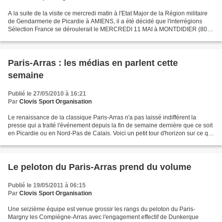
A la suite de la visite ce mercredi matin à l'Etat Major de la Région militaire
de Gendarmerie de Picardie à AMIENS, il a été décidé que l'interrégions
Sélection France se déroulerait le MERCREDI 11 MAI à MONTDIDIER (80),
et non le 21 avril comme prévu...
Paris-Arras : les médias en parlent cette
semaine
Publié le 27/05/2010 à 16:21
Par
Clovis Sport Organisation
Le renaissance de la classique Paris-Arras n'a pas laissé indifférent la
presse qui a traité l'événement depuis la fin de semaine dernière que ce soit
en Picardie ou en Nord-Pas de Calais. Voici un petit tour d'horizon sur ce qui
a pu être écrit à cette...
Le peloton du Paris-Arras prend du volume
Publié le 19/05/2011 à 06:15
Par
Clovis Sport Organisation
Une seizième équipe est venue grossir les rangs du peloton du Paris-
Margny les Compiègne-Arras avec l'engagement effectif de Dunkerque