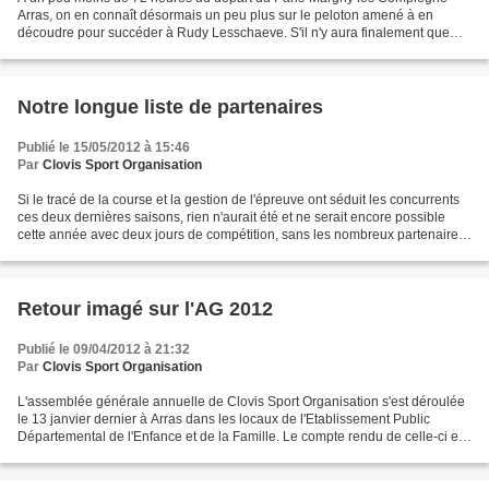
Arras, on en connaît désormais un peu plus sur le peloton amené à en
découdre pour succéder à Rudy Lesschaeve. S'il n'y aura finalement que
deux formations étrangères au départ (la troisième,...
Notre longue liste de partenaires
Publié le 15/05/2012 à 15:46
Par
Clovis Sport Organisation
Si le tracé de la course et la gestion de l'épreuve ont séduit les concurrents
ces deux dernières saisons, rien n'aurait été et ne serait encore possible
cette année avec deux jours de compétition, sans les nombreux partenaires
publics et privés qui nous...
Retour imagé sur l'AG 2012
Publié le 09/04/2012 à 21:32
Par
Clovis Sport Organisation
L'assemblée générale annuelle de Clovis Sport Organisation s'est déroulée
le 13 janvier dernier à Arras dans les locaux de l'Etablissement Public
Départemental de l'Enfance et de la Famille. Le compte rendu de celle-ci est
à retrouver ICI. Une trentaine...