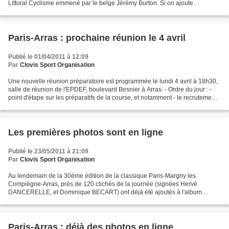
Littoral Cyclisme emmené par le belge Jérémy Burton. Si on ajoute
également la présence d'un quatuor de la formation...
Paris-Arras : prochaine réunion le 4 avril
Publié le 01/04/2011 à 12:09
Par
Clovis Sport Organisation
Une nouvelle réunion préparatoire est programmée le lundi 4 avril à 18h30,
salle de réunion de l'EPDEF, boulevard Besnier à Arras. - Ordre du jour : -
point d'étape sur les préparatifs de la course, et notamment - le recrutement
des signaleurs - répartition...
Les premières photos sont en ligne
Publié le 23/05/2011 à 21:09
Par
Clovis Sport Organisation
Au lendemain de la 30ème édition de la classique Paris-Margny les
Compiègne-Arras, près de 120 clichés de la journée (signées Hervé
DANCERELLE, et Dominique BECART) ont déjà été ajoutés à l'album
débuté dernièrement lors de la présentation officielle...
Paris-Arras : déjà des photos en ligne