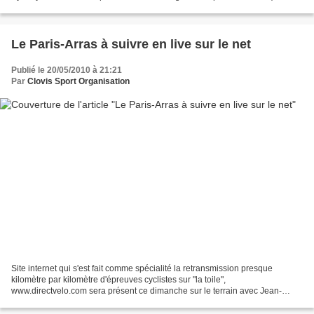
Anthony ARIMANY, seront présents dimanche au...
Le Paris-Arras à suivre en live sur le net
Publié le 20/05/2010 à 21:21
Par
Clovis Sport Organisation
Site internet qui s'est fait comme spécialité la retransmission presque
kilomètre par kilomètre d'épreuves cyclistes sur "la toile",
www.directvelo.com sera présent ce dimanche sur le terrain avec Jean-
Charles DANCERELLE mais aussi derrière le clavier...