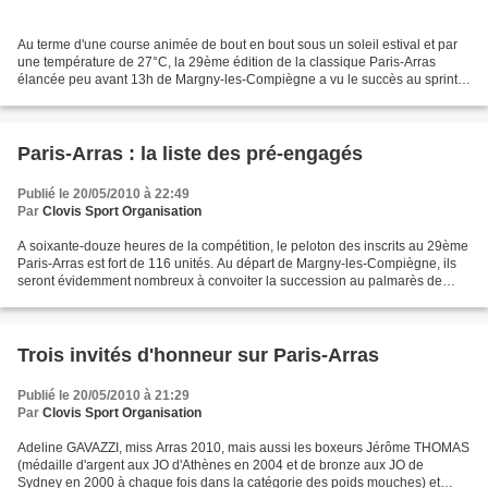
Au terme d'une course animée de bout en bout sous un soleil estival et par
une température de 27°C, la 29ème édition de la classique Paris-Arras
élancée peu avant 13h de Margny-les-Compiègne a vu le succès au sprint
du sociétaire du CC Nogent-sur-Oise...
Paris-Arras : la liste des pré-engagés
Publié le 20/05/2010 à 22:49
Par
Clovis Sport Organisation
A soixante-douze heures de la compétition, le peloton des inscrits au 29ème
Paris-Arras est fort de 116 unités. Au départ de Margny-les-Compiègne, ils
seront évidemment nombreux à convoiter la succession au palmarès de
Pierre Devise, dernier lauréat en...
Trois invités d'honneur sur Paris-Arras
Publié le 20/05/2010 à 21:29
Par
Clovis Sport Organisation
Adeline GAVAZZI, miss Arras 2010, mais aussi les boxeurs Jérôme THOMAS
(médaille d'argent aux JO d'Athènes en 2004 et de bronze aux JO de
Sydney en 2000 à chaque fois dans la catégorie des poids mouches) et