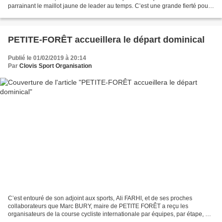
parrainant le maillot jaune de leader au temps. C’est une grande fierté pour
CSO d’avoir à ses côtés cette...
PETITE-FORÊT accueillera le départ dominical
Publié le 01/02/2019 à 20:14
Par
Clovis Sport Organisation
C’est entouré de son adjoint aux sports, Ali FARHI, et de ses proches
collaborateurs que Marc BURY, maire de PETITE FORÊT a reçu les
organisateurs de la course cycliste internationale par équipes, par étape, « A