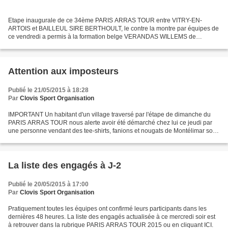
Etape inaugurale de ce 34ème PARIS ARRAS TOUR entre VITRY-EN-
ARTOIS et BAILLEUL SIRE BERTHOULT, le contre la montre par équipes de
ce vendredi a permis à la formation belge VERANDAS WILLEMS de
s'installer au sommet de la hiérarchie, implacable baromètre...
Attention aux imposteurs
Publié le 21/05/2015 à 18:28
Par
Clovis Sport Organisation
IMPORTANT Un habitant d'un village traversé par l'étape de dimanche du
PARIS ARRAS TOUR nous alerte avoir été démarché chez lui ce jeudi par
une personne vendant des tee-shirts, fanions et nougats de Montélimar soit
disant au nom de notre épreuve. Evidemment...
La liste des engagés à J-2
Publié le 20/05/2015 à 17:00
Par
Clovis Sport Organisation
Pratiquement toutes les équipes ont confirmé leurs participants dans les
dernières 48 heures. La liste des engagés actualisée à ce mercredi soir est
à retrouver dans la rubrique PARIS ARRAS TOUR 2015 ou en cliquant ICI.