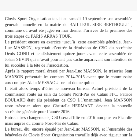
Clovis Sport Organisation tenait ce samedi 19 septembre son assemblée
générale annuelle en la mairie de BAILLEUL-SIRE-BERTHOULT ,
commune où avait été jugée en mai dernier l’arrivée de la première des
trois étapes du PARIS ARRAS TOUR.
Le président encore en exercice jusqu’à cette assemblée générale, Jean-
Luc MASSON, regrettait d’entrée la démission de CSO du secrétaire
Denis GOND et le désistement quinze jours avant cette assemblée de
Johan SEVIN qui n’avait pourtant pas caché auparavant son intention de
lui succéder à la tête de l’association.
Après le rapport moral dressé par Jean-Luc MASSON, le trésorier Jean
MANSON présentait les comptes 2014-2015 avant que le commissaire
aux comptes Alain MESSAOUI ne lui donne quitus.
Il était alors temps d’élire le nouveau bureau. Actuel président de la
commission route au sein du Comité Nord-Pas de Calais FFC, Patrice
BOULARD était élu président de CSO à l’unanimité. Jean MANSON
reste trésorier alors que Christelle HERMANT devient la nouvelle
secrétaire générale pour l’année 2016.
Entre autres changements, CSO sera affilié en 2016 non plus en Picardie
mais auprès du comité Nord-Pas de Calais.
Le bureau élu, encore épaulé par Jean-Luc MASSON, et l’ensemble des
bénévoles de Clovis Sport Organisation travaille déjà avec rigueur sur la