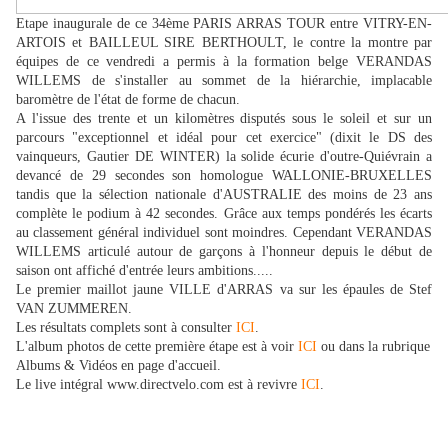
Etape inaugurale de ce 34ème PARIS ARRAS TOUR entre VITRY-EN-
ARTOIS et BAILLEUL SIRE BERTHOULT, le contre la montre par
équipes de ce vendredi a permis à la formation belge VERANDAS
WILLEMS de s'installer au sommet de la hiérarchie, implacable
baromètre de l'état de forme de chacun.
A l'issue des trente et un kilomètres disputés sous le soleil et sur un
parcours "exceptionnel et idéal pour cet exercice" (dixit le DS des
vainqueurs, Gautier DE WINTER) la solide écurie d'outre-Quiévrain a
devancé de 29 secondes son homologue WALLONIE-BRUXELLES
tandis que la sélection nationale d'AUSTRALIE des moins de 23 ans
complète le podium à 42 secondes. Grâce aux temps pondérés les écarts
au classement général individuel sont moindres. Cependant VERANDAS
WILLEMS articulé autour de garçons à l'honneur depuis le début de
saison ont affiché d'entrée leurs ambitions.....
Le premier maillot jaune VILLE d'ARRAS va sur les épaules de Stef
VAN ZUMMEREN.
Les résultats complets sont à consulter
ICI
.
L'album photos de cette première étape est à voir
ICI
ou dans la rubrique
Albums & Vidéos en page d'accueil.
Le live intégral www.directvelo.com est à revivre
ICI
.