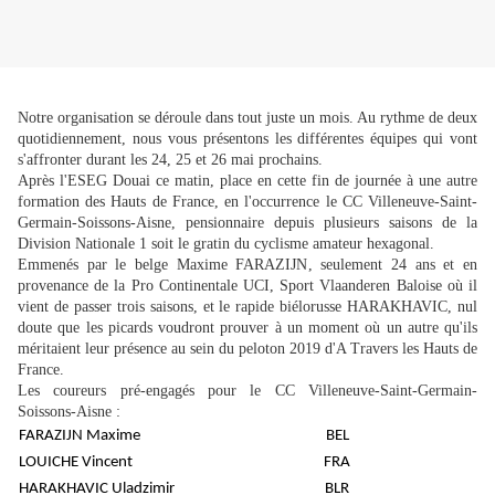
Notre organisation se déroule dans tout juste un mois. Au rythme de deux
quotidiennement, nous vous présentons les différentes équipes qui vont
s'affronter durant les 24, 25 et 26 mai prochains.
Après l'ESEG Douai ce matin, place en cette fin de journée à une autre
formation des Hauts de France, en l'occurrence le CC Villeneuve-Saint-
Germain-Soissons-Aisne, pensionnaire depuis plusieurs saisons de la
Division Nationale 1 soit le gratin du cyclisme amateur hexagonal.
Emmenés par le belge Maxime FARAZIJN, seulement 24 ans et en
provenance de la Pro Continentale UCI, Sport Vlaanderen Baloise où il
vient de passer trois saisons, et le rapide biélorusse HARAKHAVIC, nul
doute que les picards voudront prouver à un moment où un autre qu'ils
méritaient leur présence au sein du peloton 2019 d'A Travers les Hauts de
France.
Les coureurs pré-engagés pour le CC Villeneuve-Saint-Germain-
Soissons-Aisne :
FARAZIJN Maxime
BEL
LOUICHE Vincent
FRA
HARAKHAVIC Uladzimir
BLR