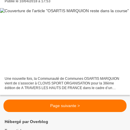
Publié le 10/04/2018 à 17:53
Une nouvelle fois, la Communauté de Communes OSARTIS MARQUION
vient de s’associer à CLOVIS SPORT ORGANISATION pour la 38ème
édition de A TRAVERS LES HAUTS DE FRANCE dans le cadre d’un
partenariat gagnant-gagnant. Son Président Pierre GEORGET et Patrice...
Page suivante >
Hébergé par Overblog