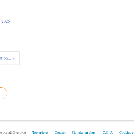
 2025
tion... »
le portail Overblog
Top articles
Contact
Signaler un abus
C.G.U.
Cookies e