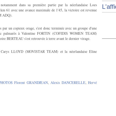
 notamment dans sa première partie par la néerlandaise Loes
L'aff
61 avec une avance maximale de 1'45, la victoire est revenue
AM ADQ).
es par un copieux orage, s'est donc terminée avec un groupe d'une
der au palmarès à Valentine FORTIN (COFIDIS WOMEN TEAM)
toire BERTEAU s'est retrouvée à terre avant le dernier virage.
bel Carys LLOYD (MOVISTAR TEAM) et la néerlandaise Eline
PHOTOS Florent GRANDJEAN
,
Alexis DANCERELLE
,
Hervé