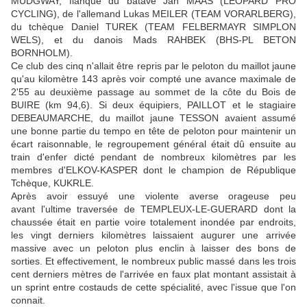
MUDGWAY, flanqué du batave Jan MAAS (LEOPARD PRO
CYCLING), de l'allemand Lukas MEILER (TEAM VORARLBERG),
du tchèque Daniel TUREK (TEAM FELBERMAYR SIMPLON
WELS), et du danois Mads RAHBEK (BHS-PL BETON
BORNHOLM).
Ce club des cinq n'allait être repris par le peloton du maillot jaune
qu'au kilomètre 143 après voir compté une avance maximale de
2'55 au deuxième passage au sommet de la côte du Bois de
BUIRE (km 94,6). Si deux équipiers, PAILLOT et le stagiaire
DEBEAUMARCHE, du maillot jaune TESSON avaient assumé
une bonne partie du tempo en tête de peloton pour maintenir un
écart raisonnable, le regroupement général était dû ensuite au
train d'enfer dicté pendant de nombreux kilomètres par les
membres d'ELKOV-KASPER dont le champion de République
Tchèque, KUKRLE.
Après avoir essuyé une violente averse orageuse peu
avant l'ultime traversée de TEMPLEUX-LE-GUERARD dont la
chaussée était en partie voire totalement inondée par endroits,
les vingt derniers kilomètres laissaient augurer une arrivée
massive avec un peloton plus enclin à laisser des bons de
sorties. Et effectivement, le nombreux public massé dans les trois
cent derniers mètres de l'arrivée en faux plat montant assistait à
un sprint entre costauds de cette spécialité, avec l'issue que l'on
connait.