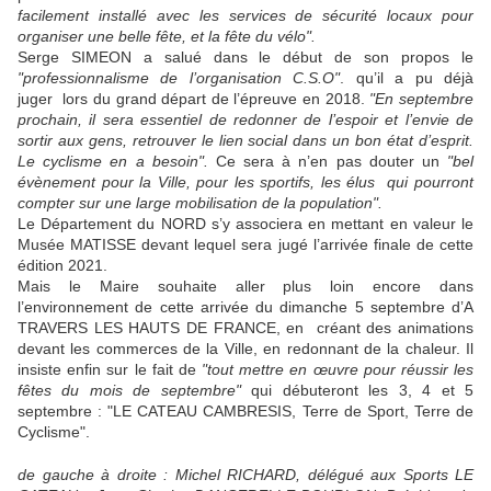
facilement installé avec les services de sécurité locaux pour
organiser une belle fête, et la fête du vélo".
Serge SIMEON a salué dans le début de son propos le
"professionnalisme de l’organisation C.S.O"
. qu’il a pu déjà
juger lors du grand départ de l’épreuve en 2018.
"En septembre
prochain, il sera essentiel de redonner de l’espoir et l’envie de
sortir aux gens, retrouver le lien social dans un bon état d’esprit.
Le cyclisme en a besoin".
Ce sera à n’en pas douter un
"bel
évènement pour la Ville, pour les sportifs, les élus qui pourront
compter sur une large mobilisation de la population".
Le Département du NORD s’y associera en mettant en valeur le
Musée MATISSE devant lequel sera jugé l’arrivée finale de cette
édition 2021.
Mais le Maire souhaite aller plus loin encore dans
l’environnement de cette arrivée du dimanche 5 septembre d’A
TRAVERS LES HAUTS DE FRANCE, en créant des animations
devant les commerces de la Ville, en redonnant de la chaleur. Il
insiste enfin sur le fait de
"tout mettre en œuvre pour réussir les
fêtes du mois de septembre"
qui débuteront les 3, 4 et 5
septembre : "LE CATEAU CAMBRESIS, Terre de Sport, Terre de
Cyclisme".
de gauche à droite : Michel RICHARD, délégué aux Sports LE