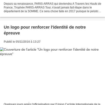
Depuis sa renaissance, PARIS-ARRAS qui deviendra A Travers les Hauts de
France, Trophée PARIS-ARRAS Tour, n'avait jamais fait étape dans le
département de la SOMME. Ce sera chose faite en 2017 puisque le peloton
s'élancera de la Place THELU de DOULLENS...
Un logo pour renforcer l'identité de notre
épreuve
Publié le 05/11/2016 à 13:27
Quelques jours après l'officialisation par l'Union Cycliste Internationale de la