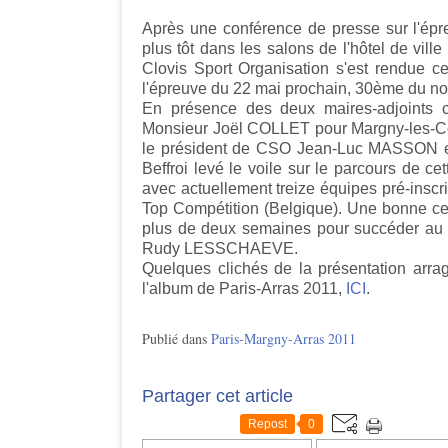
Après une conférence de presse sur l'ép
plus tôt dans les salons de l'hôtel de vill
Clovis Sport Organisation s'est rendue c
l'épreuve du 22 mai prochain, 30ème du n
En présence des deux maires-adjoints c
Monsieur Joël COLLET pour Margny-les-
le président de CSO Jean-Luc MASSON et
Beffroi levé le voile sur le parcours de ce
avec actuellement treize équipes pré-insc
Top Compétition (Belgique). Une bonne ce
plus de deux semaines pour succéder a
Rudy LESSCHAEVE.
Quelques clichés de la présentation arra
l'album de Paris-Arras 2011,
ICI
.
Publié dans
Paris-Margny-Arras 2011
Partager cet article
Repost
0