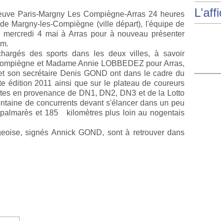
L'aff
reuve Paris-Margny Les Compiègne-Arras 24 heures
e de Margny-les-Compiègne (ville départ), l'équipe de
e mercredi 4 mai à Arras pour à nouveau présenter
om.
hargés des sports dans les deux villes, à savoir
Compiègne et Madame Annie LOBBEDEZ pour Arras,
 son secrétaire Denis GOND ont dans le cadre du
tte édition 2011 ainsi que sur le plateau de coureurs
rites en provenance de DN1, DN2, DN3 et de la Lotto
ntaine de concurrents devant s'élancer dans un peu
u palmarès et 185
kilomètres plus loin au nogentais
geoise, signés Annick GOND, sont à retrouver dans