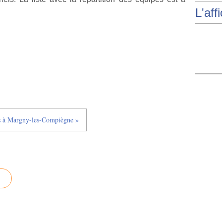
L'aff
es à Margny-les-Compiègne »