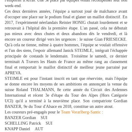
l'emporter à Arras. Une 5e place par équipes venait récompenser leur bon
week-end.
Ces deux dernières années, l'équipe a surtout joué de malchance avant
d'occuper une place sur le podium final et glaner un maillot distinctif. En
2017, l'expérimenté néerlandais Reinier HONIG chutait lourdement et se
retrouvait à l'hôpital dès la première étape. L'an passé, cela ne débutait
pas mieux avec deux chutes et deux abandons dès le vendredi, et là
encore un coureur dirigé vers les urgences : le suisse Gian FRIESECKE.
Qu'à cela ne tienne, même à quatre hommes, l'équipe se voulait offensive
et l'un des siens, l'espoir allemand Janick STEIMLE, intégrait l'échappée
principale de costauds le lendemain. Troisième le samedi, ce dernier
terminait A Travers les Hauts de France au même rang au classement
final et remportait le maillot distinctif de meilleur jeune parrainé par
APREVA.
STEIMLE est pour l'instant inscrit en tant que réserviste, mais l'équipe
se donne encore les moyens de ses ambitions en annonçant la venue du
suisse Roland THALMANN, 8e cette année du Circuit des Ardennes
International et récent 3e d'étape du Tour des Alpes (Hors Catégorie
UCI) qu'il a terminé à la neuvième place. Son compatriote Gordian
BANZER, 9e du Tour d'Alsace en 2018, constitue un autre atout.
Les coureurs pré-engagés pour le
Team Vorarlberg-Santic
:
BANZER Gordian SUI
SCHELLING Patrick SUI
KNAPP Daniel AUT