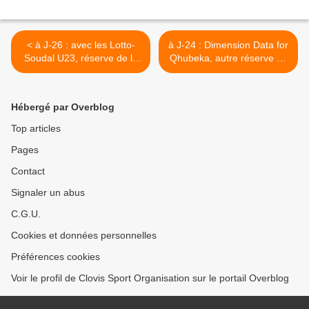
< à J-26 : avec les Lotto-
à J-24 : Dimension Data for
Soudal U23, réserve de la
Qhubeka, autre réserve du
WorldTour
WorldTour >
Hébergé par Overblog
Top articles
Pages
Contact
Signaler un abus
C.G.U.
Cookies et données personnelles
Préférences cookies
Voir le profil de Clovis Sport Organisation sur le portail Overblog