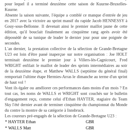
pour lequel il a terminé deuxième cette saison de Kuurne-Bruxelles-
Kuurne.
Absente la saison suivante, l'équipe a comblé ce manque d'entrée de jeu
en 2017 avec la victoire au sprint massif du rapide Jacob HENNESSY à
Gouy-sous-Bellonne. Il devenait ainsi le premier maillot jaune de cette
édition, qu'il bouclait finalement au cinquième rang après avoir été
dépossédé de sa tunique de leader le dernier jour pour une poignée de
secondes.
L'an dernier, la prestation collective de la sélection de Grande-Bretagne
U23 est loin d'être passé inaperçue sur notre organisation : Joe HOLT
terminait deuxième le premier jour à Villers-lès-Cagnicourt, Fred
WRIGHT enfilait le maillot de leader des sprints intermédiaires au soir
de la deuxième étape, et Matthew WALLS (septième du général final)
remportait l'ultime étape Hermies-Arras le dimanche au terme d'un sprint
de haut vol !
Vont ils égaler ou améliorer ces performances dans moins d'un mois ? En
tout cas, les noms de WALLS et WRIGHT sont couchés sur le bulletin
d'engagement reçu, comme celui d'Ethan HAYTER, stagiaire du Team
Sky l'été dernier avant de terminer cinquième du championnat du Monde
du contre la montre de sa catégorie à Innsbruck.
Les coureurs pré-engagés de la sélection de Grande-Bretagne U23 :
* HAYTER Ethan
GBR
* WALLS Matt
GBR