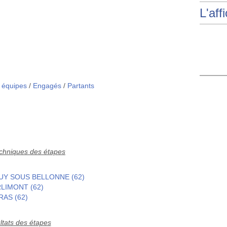
L'aff
s équipes
/
Engagés
/
Partants
echniques des étapes
GOUY SOUS BELLONNE (62)
RLIMONT (62)
RAS (62)
ltats des étapes